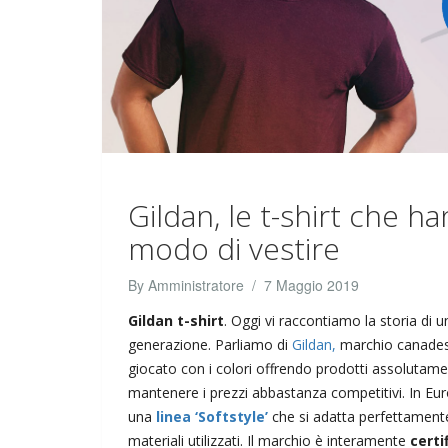
Gildan, le t-shirt che h
modo di vestire
By
Amministratore
/
7 Maggio 2019
Gildan t-shirt
. Oggi vi raccontiamo la storia di 
generazione. Parliamo di
Gildan,
marchio canades
giocato con i colori offrendo prodotti assoluta
mantenere i prezzi abbastanza competitivi. In Europ
una
linea ‘Softstyle’
che si adatta perfettamente 
materiali utilizzati. Il marchio è interamente
certi